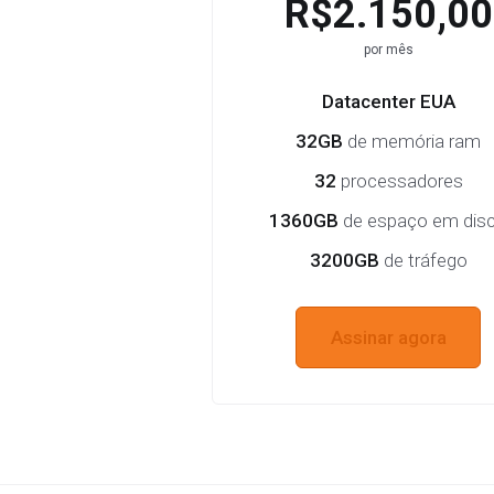
R$2.150,00
por mês
Datacenter EUA
32GB
de memória ram
32
processadores
1360GB
de espaço em dis
3200GB
de tráfego
Assinar agora