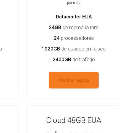
por mês
Datacenter EUA
24GB
de memória ram
24
processadores
o
1020GB
de espaço em disco
2400GB
de tráfego
Assinar agora
Cloud 48GB EUA