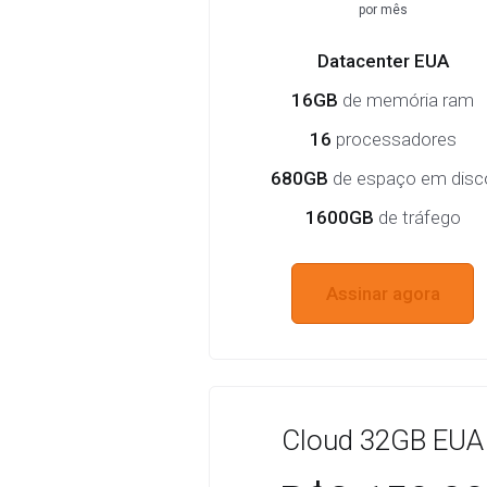
por mês
Datacenter EUA
16GB
de memória ram
16
processadores
680GB
de espaço em disc
1600GB
de tráfego
Assinar agora
Cloud 32GB EUA