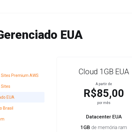
Gerenciado EUA
Cloud 1GB EUA
 Sites Premium AWS
A partir de
Sites
R$85,00
ado EUA
por mês
 Brasil
Datacenter EUA
em
1GB
de memória ram