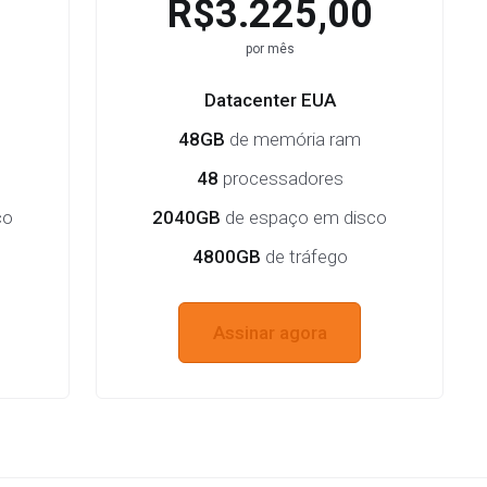
R$3.225,00
por mês
Datacenter EUA
48GB
de memória ram
48
processadores
co
2040GB
de espaço em disco
4800GB
de tráfego
Assinar agora