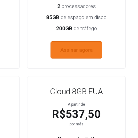
2
processadores
o
85GB
de espaço em disco
200GB
de tráfego
Assinar agora
Cloud 8GB EUA
A partir de
R$537,50
por mês