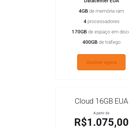
Datacenter EUA
4GB
de memória ram
4
processadores
170GB
de espaço em disc
400GB
de tráfego
Assinar agora
Cloud 16GB EUA
A partir de
R$1.075,00