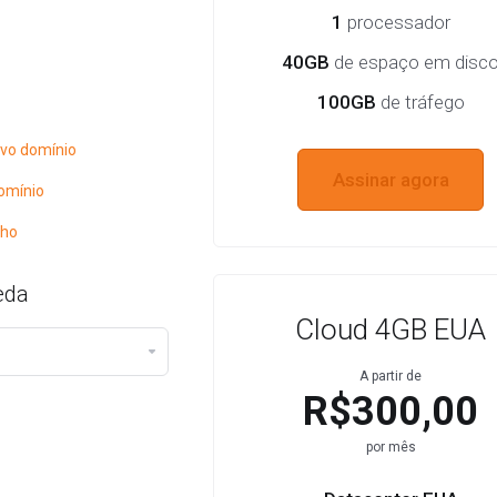
1
processador
40GB
de espaço em disc
100GB
de tráfego
vo domínio
Assinar agora
omínio
nho
eda
Cloud 4GB EUA
A partir de
R$300,00
por mês