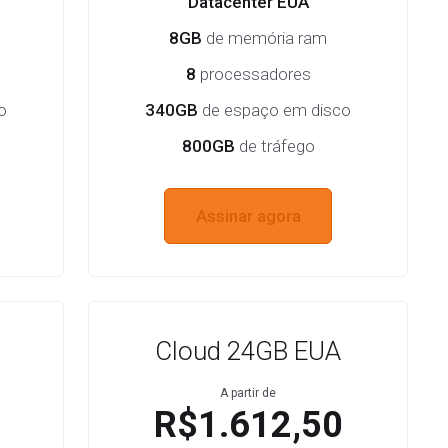
Datacenter EUA
8GB
de memória ram
8
processadores
o
340GB
de espaço em disco
800GB
de tráfego
Assinar agora
Cloud 24GB EUA
A partir de
R$1.612,50