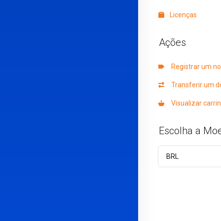
Licenças
Ações
Registrar um no
Transferir um d
Visualizar carri
Escolha a Mo