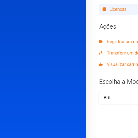
Licenças
Ações
Registrar um no
Transferir um d
Visualizar carri
Escolha a Mo