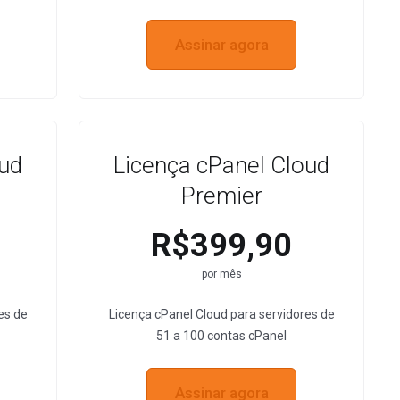
Assinar agora
oud
Licença cPanel Cloud
Premier
R$399,90
por mês
es de
Licença cPanel Cloud para servidores de
51 a 100 contas cPanel
Assinar agora