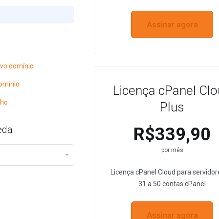
Assinar agora
vo domínio
omínio
Licença cPanel Cl
nho
Plus
eda
R$339,90
por mês
Licença cPanel Cloud para servidor
31 a 50 contas cPanel
Assinar agora