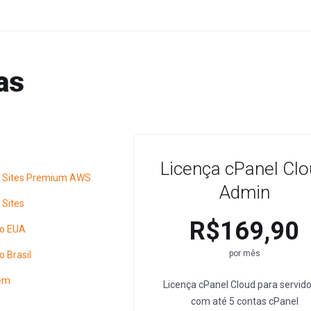
as
Licença cPanel Cl
 Sites Premium AWS
Admin
Sites
R$169,90
do EUA
por mês
 Brasil
em
Licença cPanel Cloud para servid
com até 5 contas cPanel