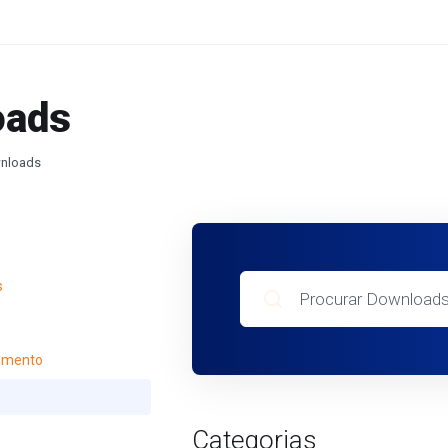
oads
nloads
s
imento
Categorias